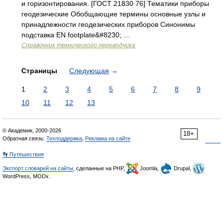
и горизонтирования. [ГОСТ 21830 76] Тематики приборы
геодезические Обобщающие термины основные узлы и
принадлежности геодезических приборов Синонимы
подставка EN footplate&#8230; …
Справочник технического переводчика
Страницы
Следующая
→
1
2
3
4
5
6
7
8
9
10
11
12
13
© Академик, 2000-2026
18+
Обратная связь:
Техподдержка
,
Реклама на сайте
👣 Путешествия
Экспорт словарей на сайты
, сделанные на PHP,
Joomla,
Drupal,
WordPress, MODx.