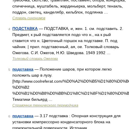
тумбочка, скотство, трамплин, постамент, опора, конфорка,
спичечница, муштабель, жардиньерка, мольберт, тенакль,
поддон, светец, канделябр, кильблок, подлянка …
Словарь синонимов
ПОДСТАВКА
— ПОДСТАВКА, и, жен. 1. см. подставить. 2.
4
Предмет, к рый подставляется подо что н., на к рый
ставится что н. Цветочный горшок на подставке. П. под
чайник. | прил. подставочный, ая, ое. Толковый словарь
Ожегова. С.И. Ожегов, Н.Ю. Шведова. 1949 1992 …
Толковый словарь Ожегова
подставка
— Положение шаров, при котором легко
5
положить шар в лузу.
[http://www.coolreferat.com/%D0%A2%D0%B5%D1%8
%D0%B2
%D0%B1%D0%B8%D0%BB%D1%8C%D1%8F%D1%80%D0%B
Тематики бильярд …
Справочник технического переводчика
подставка
— 3.17 подставка : Опорная конструкция для
6
установки компрессорно конденсаторного блока на
горизонтальной поверхности. Источник …