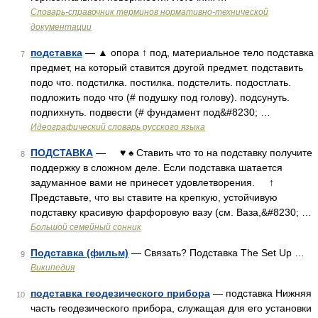
Словарь-справочник терминов нормативно-технической
документации
подставка
— ▲ опора ↑ под, материальное тело подставка
7
предмет, на который ставится другой предмет. подставить
подо что. подстилка. постилка. подстелить. подостлать.
подложить подо что (# подушку под голову). подсунуть.
подпихнуть. подвести (# фундамент под&#8230; …
Идеографический словарь русского языка
ПОДСТАВКА
— ♥ ♠ Ставить что то на подставку получите
8
поддержку в сложном деле. Если подставка шатается
задуманное вами не принесет удовлетворения. ↑
Представьте, что вы ставите на крепкую, устойчивую
подставку красивую фарфоровую вазу (см. Ваза,&#8230; …
Большой семейный сонник
Подставка (фильм)
— Связать? Подставка The Set Up …
9
Википедия
подставка геодезического прибора
— подставка Нижняя
10
часть геодезического прибора, служащая для его установки